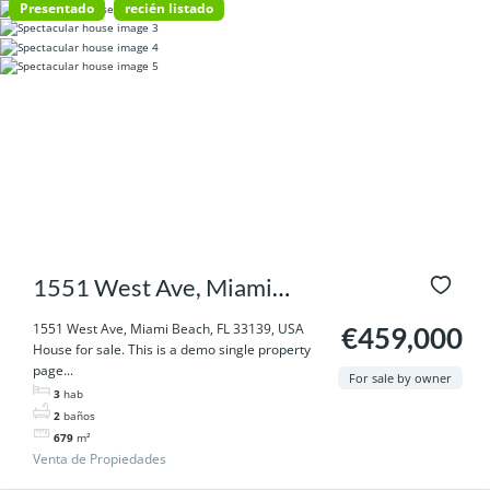
Presentado
recién listado
1551 West Ave, Miami
Beach, FL 33139, USA
1551 West Ave, Miami Beach, FL 33139, USA
€459,000
House for sale. This is a demo single property
page...
For sale by owner
3
hab
2
baños
679
m²
Venta de Propiedades