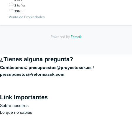
2
baños
350
m²
Venta de Propiedades
Powered by
Estatik
¿Tienes alguna pregunta?
Contáctenos:
presupuestos@proyectosck.es
/
presupuestos@reformasck.com
Link Importantes
Sobre nosotros
Lo que no sabias