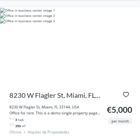
8230 W Flagler St, Miami, FL
33144, USA
8230 W Flagler St, Miami, FL 33144, USA
€5,000
Office for rent. This is a demo single property page...
3
hab
per month
350
m²
Oficina
Alquiler de Propiedades