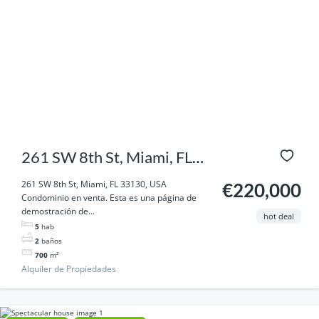
261 SW 8th St, Miami, FL
33130, USA
261 SW 8th St, Miami, FL 33130, USA
€220,000
Condominio en venta. Esta es una página de
demostración de...
hot deal
5
hab
2
baños
700
m²
Alquiler de Propiedades