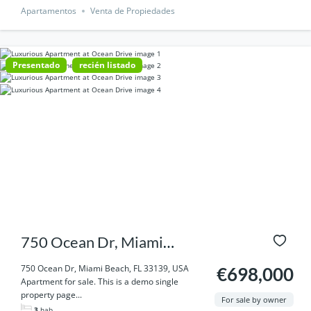
Apartamentos
Venta de Propiedades
Presentado
recién listado
750 Ocean Dr, Miami
Beach, FL 33139, USA
750 Ocean Dr, Miami Beach, FL 33139, USA
€698,000
Apartment for sale. This is a demo single
property page...
For sale by owner
3
hab