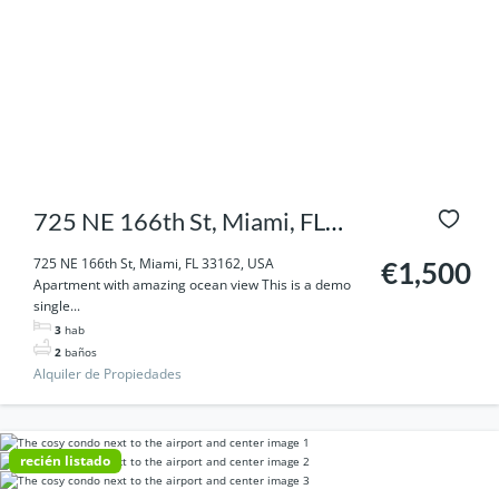
725 NE 166th St, Miami, FL
33162, USA
725 NE 166th St, Miami, FL 33162, USA
€1,500
Apartment with amazing ocean view This is a demo
single...
3
hab
2
baños
Alquiler de Propiedades
recién listado