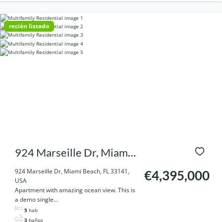
recién listado
924 Marseille Dr, Miami
Beach, FL 33141, USA
924 Marseille Dr, Miami Beach, FL 33141,
€4,395,000
USA
Apartment with amazing ocean view. This is
a demo single...
5
hab
3
baños