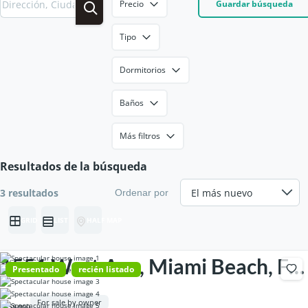
Precio
Guardar búsqueda
Tipo
Dormitorios
Baños
Más filtros
Resultados de la búsqueda
3 resultados
Ordenar por
GRID
LIST
HALF MAP
1551 West Ave, Miami Beach, FL
Presentado
recién listado
33139, USA
For sale by owner
€459,000