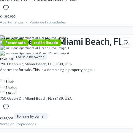
€4,395,000
Apartamentos
Venta de Propiedades
750 Ocean Dr, Miami Beach, FL
Presentado
recién listado
33139, USA
For sale by owner
€698,000
750 Ocean Dr, Miami Beach, FL 33139, USA
Apartment for sale. This is a demo single property page...
3
hab
2
baños
350
m²
750 Ocean Dr, Miami Beach, FL 33139, USA
For sale by owner
€698,000
Venta de Propiedades