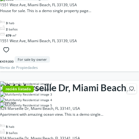
1551 West Ave, Miami Beach, FL 33139, USA
House for sale. This is a demo single property page...
3
hab
2
baños
679
m²
1551 West Ave, Miami Beach, FL 33139, USA
For sale by owner
€459,000
Venta de Propiedades
924 Marseille Dr, Miami Beach,
recién listado
FL 33141, USA
€4,395,000
924 Marseille Dr, Miami Beach, FL 33141, USA
Apartment with amazing ocean view. This is a demo single...
5
hab
3
baños
924 Marseille Dr, Miami Beach, FL 33141, USA