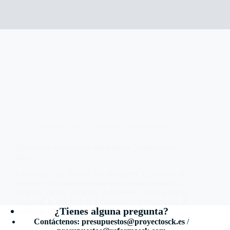
enero 31, 2025
Diseño y Decoración
Diseños de Decoración que Marcan Tendencia en
2025
Evolución del Diseño de Interiores El diseño de
interiores ha experimentado una notable evolución a
lo largo de las décadas, reflejando cambios en la
sociedad, la cultura y la tecnología. En sus inicios, el
¿Tienes alguna pregunta?
diseño se centraba principalmente en la…
Contáctenos:
presupuestos@proyectosck.es
/