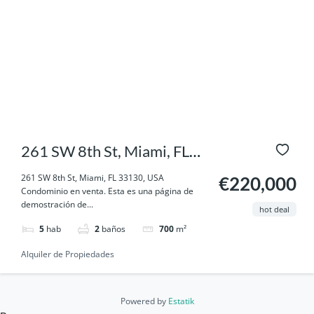
261 SW 8th St, Miami, FL
33130, USA
261 SW 8th St, Miami, FL 33130, USA
€220,000
Condominio en venta. Esta es una página de
demostración de...
hot deal
5
hab
2
baños
700
m²
Alquiler de Propiedades
Powered by
Estatik