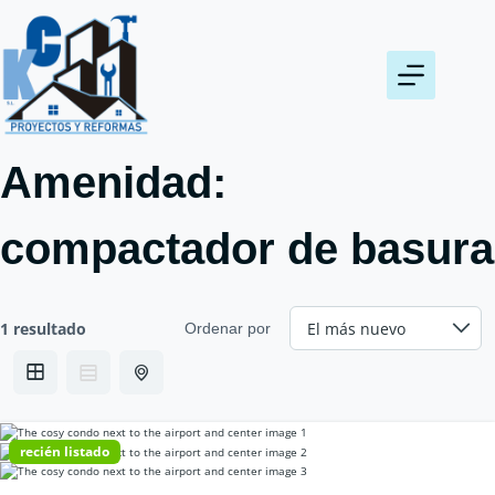
Saltar
al
contenido
Amenidad:
compactador de basura
1 resultado
Ordenar por
recién listado